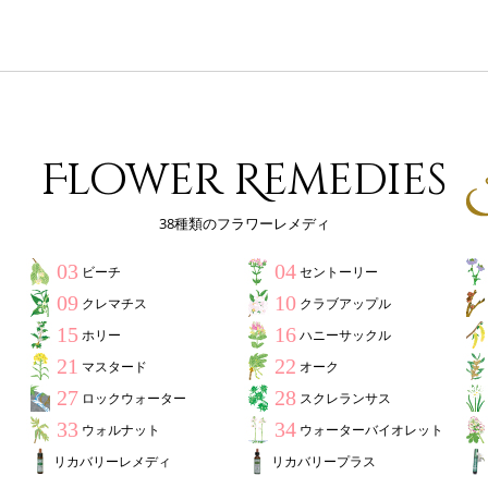
Flower Remedies
38種類のフラワーレメディ
03
04
ビーチ
セントーリー
09
10
クレマチス
クラブアップル
15
16
ホリー
ハニーサックル
21
22
マスタード
オーク
27
28
ロックウォーター
スクレランサス
33
34
ウォルナット
ウォーターバイオレット
リカバリーレメディ
リカバリープラス