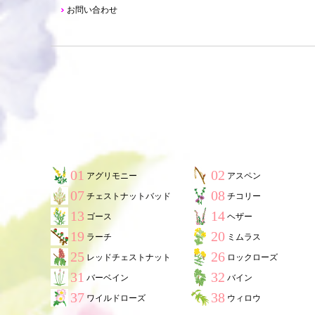
お問い合わせ
01
02
アグリモニー
アスペン
07
08
チェストナットバッド
チコリー
13
14
ゴース
ヘザー
19
20
ラーチ
ミムラス
25
26
レッドチェストナット
ロックローズ
31
32
バーベイン
バイン
37
38
ワイルドローズ
ウィロウ