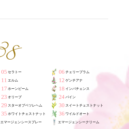
05
06
セラトー
チェリープラム
11
12
エルム
ゲンチアナ
17
18
ホーンビーム
インパチェンス
23
24
オリーブ
パイン
29
30
スターオブベツレヘム
スイートチェストナット
35
36
ホワイトチェストナット
ワイルドオート
エマージェンシースプレー
エマージェンシークリーム