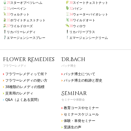
スターオブベツレヘム
スイートチェストナット
29
30
バーベイン
バイン
31
32
ウォルナット
ウォーターバイオレット
33
34
ホワイトチェストナット
ワイルドオート
35
36
ワイルドローズ
ウィロウ
37
38
リカバリーレメディ
リカバリープラス
エマージェンシースプレー
エマージェンシークリーム
Flower Remedies
Dr.Bach
フラワーレメディ
バッチ博士
フラワーレメディって何？
バッチ博士について
フラワーレメディの使い方
バッチ博士の軌跡と歴史
38種類のレメディの指標
Seminar
災害用のレメディ
Q&A（よくある質問）
セミナーや体験会
教育コースやセミナー
セミナースケジュール
体験・単発セミナー
受講生の声