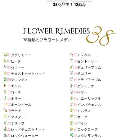
38
商品中
1-12
商品
Flower Remedies
38種類のフラワーレメディ
アグリモニー
アスペン
01
02
ビーチ
セントーリー
03
04
セラトー
チェリープラム
05
06
チェストナットバッド
チコリー
07
08
クレマチス
クラブアップル
09
10
エルム
ゲンチアナ
11
12
ゴース
ヘザー
13
14
ホリー
ハニーサックル
15
16
ホーンビーム
インパチェンス
17
18
ラーチ
ミムラス
19
20
マスタード
オーク
21
22
オリーブ
パイン
23
24
レッドチェストナット
ロックローズ
25
26
ロックウォーター
スクレランサス
27
28