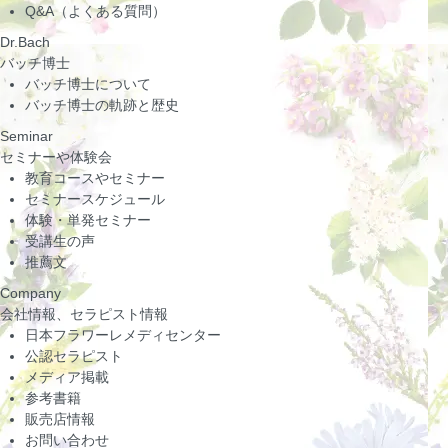
Q&A（よくある質問）
Dr.Bach
バッチ博士
バッチ博士について
バッチ博士の軌跡と歴史
Seminar
セミナーや体験会
教育コースやセミナー
セミナースケジュール
体験・単発セミナー
受講生の声
推薦文
Company
会社情報、セラピスト情報
日本フラワーレメディセンター
公認セラピスト
メディア掲載
参考書籍
販売店情報
お問い合わせ