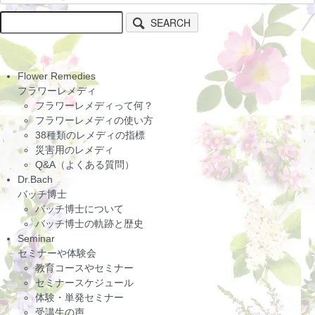
SEARCH
Flower Remedies
フラワーレメディ
フラワーレメディって何？
フラワーレメディの使い方
38種類のレメディの指標
災害用のレメディ
Q&A（よくある質問）
Dr.Bach
バッチ博士
バッチ博士について
バッチ博士の軌跡と歴史
Seminar
セミナーや体験会
教育コースやセミナー
セミナースケジュール
体験・単発セミナー
受講生の声