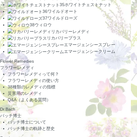
35
ホワイトチェストナット
36
ワイルドオート
37
ワイルドローズ
38
ウィロウ
リカバリーレメディ
リカバリープラス
エマージェンシースプレー
エマージェンシークリーム
Flower Remedies
フラワーレメディ
フラワーレメディって何？
フラワーレメディの使い方
38種類のレメディの指標
災害用のレメディ
Q&A（よくある質問）
Dr.Bach
バッチ博士
バッチ博士について
バッチ博士の軌跡と歴史