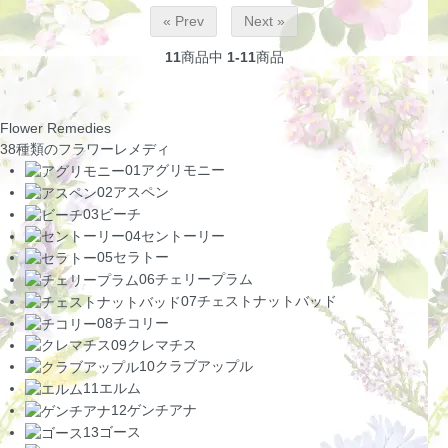
« Prev
Next »
11
商品中
1-11
商品
Flower Remedies
38種類のフラワーレメディ
01
アグリモニー
02
アスペン
03
ビーチ
04
セントーリー
05
セラトー
06
チェリープラム
07
チェストナットバッド
08
チコリー
09
クレマチス
10
クラブアップル
11
エルム
12
ゲンチアナ
13
ゴース