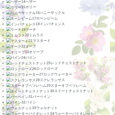
14
ヘザー
15
ホリー
16
ハニーサックル
17
ホーンビーム
18
インパチェンス
19
ラーチ
20
ミムラス
21
マスタード
22
オーク
23
オリーブ
24
パイン
25
レッドチェストナット
26
ロックローズ
27
ロックウォーター
28
スクレランサス
29
スターオブベツレヘム
30
スイートチェストナット
31
バーベイン
32
バイン
33
ウォルナット
34
ウォーターバイオレット