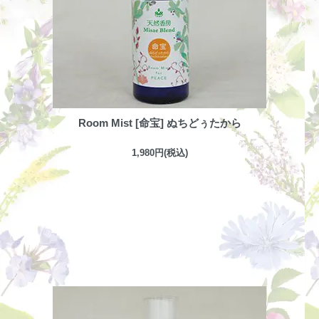
Room Mist [命宝] ぬちどぅたから
1,980円(税込)