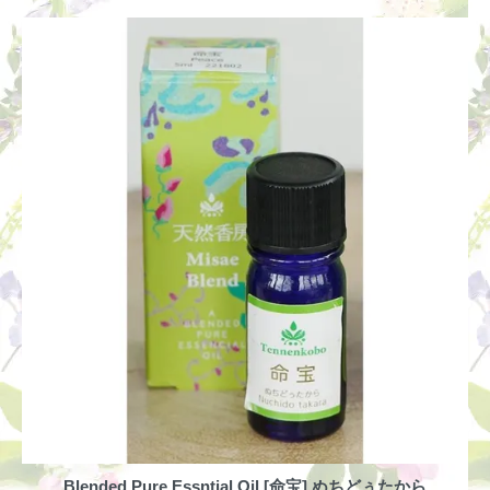
Blended Pure Essntial Oil [命宝] ぬちどぅたから